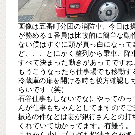
画像は五番町分団の消防車、今日は
が務める１番員は比較的に簡単な動
ない僕はすぐに頭が真っ白になって
ど、、、とにかく整列から乗車、降
すべて決まった動きがあってですね
もうこうなったら仕事場でも移動す
冷蔵庫の扉を開ける時も後方確認し
らいです（笑）
石谷仕事もしないでなにやってのっ
んが仕事もちゃんとしてますのでご
振込の件などは妻が銀行さんとの打
くれていて助かってます。有難う。
これから少しブログも操法ネタが多